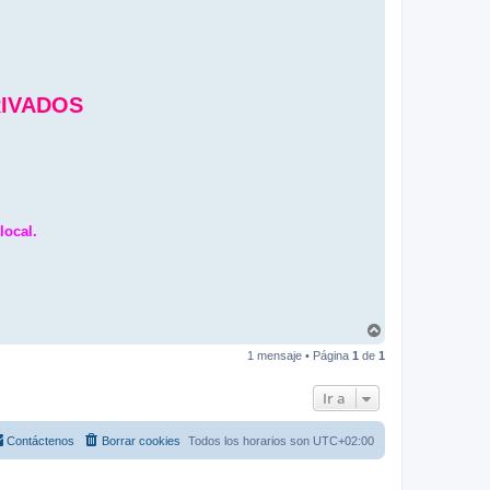
RIVADOS
local.
A
r
1 mensaje • Página
1
de
1
r
i
b
Ir a
a
Contáctenos
Borrar cookies
Todos los horarios son
UTC+02:00