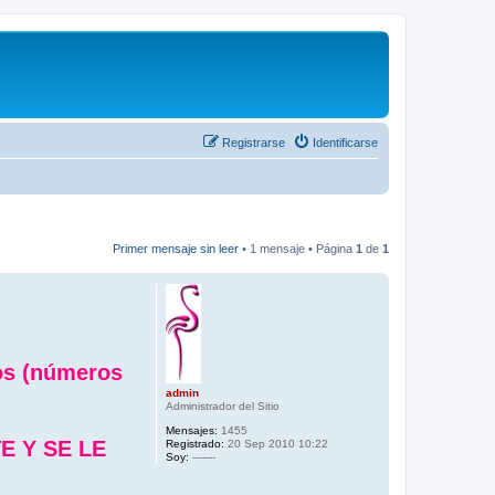
Registrarse
Identificarse
Primer mensaje sin leer
• 1 mensaje • Página
1
de
1
nos (números
admin
Administrador del Sitio
Mensajes:
1455
 Y SE LE
Registrado:
20 Sep 2010 10:22
Soy:
-------