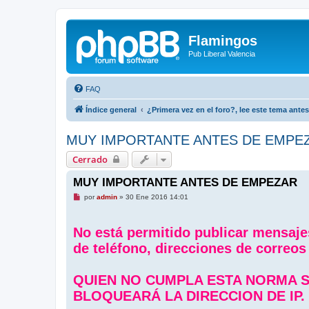
Flamingos
Pub Liberal Valencia
FAQ
Índice general
¿Primera vez en el foro?, lee este tema ante
MUY IMPORTANTE ANTES DE EMPE
Cerrado
MUY IMPORTANTE ANTES DE EMPEZAR
M
por
admin
»
30 Ene 2016 14:01
e
n
s
No está permitido publicar mensaje
a
j
de teléfono, direcciones de correos
e
s
i
n
QUIEN NO CUMPLA ESTA NORMA S
l
e
BLOQUEARÁ LA DIRECCION DE IP.
e
r