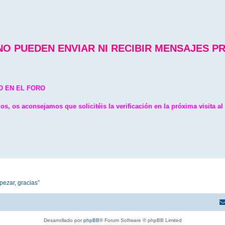
NO PUEDEN ENVIAR NI RECIBIR MENSAJES P
O EN EL FORO
os, os aconsejamos que solicitéis la verificación en la próxima visita al 
pezar, gracias”
Desarrollado por
phpBB
® Forum Software © phpBB Limited