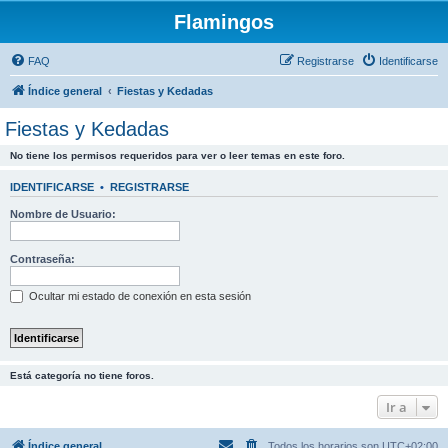
Flamingos
FAQ
Registrarse
Identificarse
Índice general
Fiestas y Kedadas
Fiestas y Kedadas
No tiene los permisos requeridos para ver o leer temas en este foro.
IDENTIFICARSE
•
REGISTRARSE
Nombre de Usuario:
Contraseña:
Ocultar mi estado de conexión en esta sesión
Está categoría no tiene foros.
Ir a
Índice general
Todos los horarios son
UTC+02:00