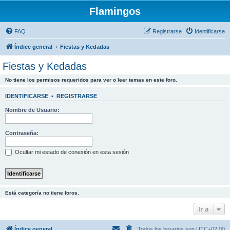
Flamingos
FAQ
Registrarse
Identificarse
Índice general
Fiestas y Kedadas
Fiestas y Kedadas
No tiene los permisos requeridos para ver o leer temas en este foro.
IDENTIFICARSE
•
REGISTRARSE
Nombre de Usuario:
Contraseña:
Ocultar mi estado de conexión en esta sesión
Está categoría no tiene foros.
Ir a
Índice general
Todos los horarios son
UTC+02:00