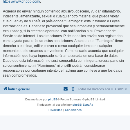
https://www.phpbb.com/
.
Acuerda no enviar ningun contenido abusivo, obsceno, vulgar, difamatorio,
indecente, amenazante, sexual o cualquier otro material que pueda violar
cualquier ley de su país, el país donde “Flamingos” está instalado o Leyes
Internacionales. Hacer eso provocará que sea inmediata y permanentemente
expulsado y, si lo creemos oportuno, con notificación a su Proveedor de
Servicios de Internet. Las direcciones IP de todos los envíos son registradas
como ayuda para reforzar estas condiciones. Acuerda que “Flamingos” tiene
derecho a eliminar, editar, mover o cerrar cualquier tema en cualquier
momento que lo creamos conveniente. Como usuario acuerda que cualquier
información que haya ingresado será almacenada en una base de datos.
Dado que esta información no será compartida con ninguna tercera parte sin
su consentimiento, ni “Flamingos” ni phpBB podrán considerarse
responsables por cualquier intento de hacking que conlleve a que los datos
sean comprometidos.
Índice general
Todos los horarios son
UTC+02:00
Desarrollado por
phpBB
® Forum Software © phpBB Limited
Traducción al español por
phpBB España
Privacidad
|
Condiciones