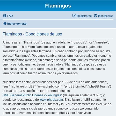
Flamingos
FAQ
Registrarse
Identificarse
Índice general
Flamingos - Condiciones de uso
Al ingresar en “Flamingos” (de aquí en adelante “nosotros”, “nos”, “nuestro”,
“Flamingos”, “http://foro.flamingos.es”), usted acuerda estar legalmente
sometido a los siguientes términos. En caso contrario por favor no se registre
y/o use “Flamingos”. Podemos cambiar estos términos en cualquier momento
e intentaríamos avisarle, sin embargo sería prudente que los revisase por su
cuenta periódicamente. Seguir registrado a “Flamingos” después de esos
cambios significa que acuerda estar legalmente sometido a esos nuevos
términos tal como fueron actualizados y/o reformados.
Nuestros foros están desarrollados por phpBB (de aquí en adelante “ellos”,
“sus”, “software phpBB”, “www.phpbb.com”, “phpBB Limited”, “phpBB Teams”)
el cual es una solución de foros liberada bajo la “
GNU General Public License v2 en Ingles
” (de aquí en adelante “GPL”) y
puede ser descargada de
www.phpbb.com
. El software phpBB solamente
facilita discusiones basadas en Internet y la GPL estrictamente los excluye de
lo que aprobamos y/o desaprobamos como conductas y/o contenido
permisible. Para más información sobre phpBB, por favor visite: