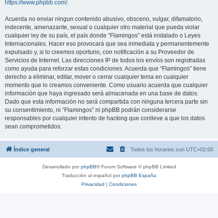
https://www.phpbb.com/
.
Acuerda no enviar ningun contenido abusivo, obsceno, vulgar, difamatorio,
indecente, amenazante, sexual o cualquier otro material que pueda violar
cualquier ley de su país, el país donde “Flamingos” está instalado o Leyes
Internacionales. Hacer eso provocará que sea inmediata y permanentemente
expulsado y, si lo creemos oportuno, con notificación a su Proveedor de
Servicios de Internet. Las direcciones IP de todos los envíos son registradas
como ayuda para reforzar estas condiciones. Acuerda que “Flamingos” tiene
derecho a eliminar, editar, mover o cerrar cualquier tema en cualquier
momento que lo creamos conveniente. Como usuario acuerda que cualquier
información que haya ingresado será almacenada en una base de datos.
Dado que esta información no será compartida con ninguna tercera parte sin
su consentimiento, ni “Flamingos” ni phpBB podrán considerarse
responsables por cualquier intento de hacking que conlleve a que los datos
sean comprometidos.
Índice general
Todos los horarios son
UTC+02:00
Desarrollado por
phpBB
® Forum Software © phpBB Limited
Traducción al español por
phpBB España
Privacidad
|
Condiciones