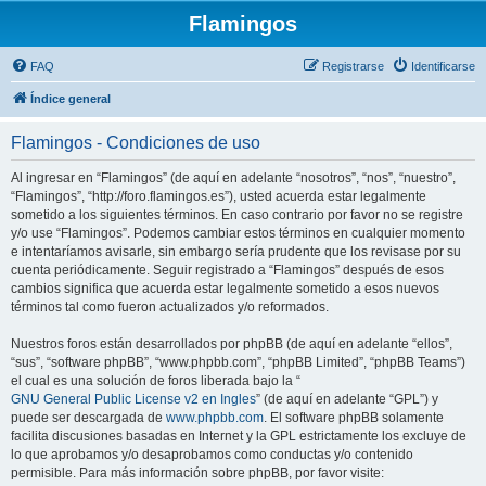
Flamingos
FAQ
Registrarse
Identificarse
Índice general
Flamingos - Condiciones de uso
Al ingresar en “Flamingos” (de aquí en adelante “nosotros”, “nos”, “nuestro”,
“Flamingos”, “http://foro.flamingos.es”), usted acuerda estar legalmente
sometido a los siguientes términos. En caso contrario por favor no se registre
y/o use “Flamingos”. Podemos cambiar estos términos en cualquier momento
e intentaríamos avisarle, sin embargo sería prudente que los revisase por su
cuenta periódicamente. Seguir registrado a “Flamingos” después de esos
cambios significa que acuerda estar legalmente sometido a esos nuevos
términos tal como fueron actualizados y/o reformados.
Nuestros foros están desarrollados por phpBB (de aquí en adelante “ellos”,
“sus”, “software phpBB”, “www.phpbb.com”, “phpBB Limited”, “phpBB Teams”)
el cual es una solución de foros liberada bajo la “
GNU General Public License v2 en Ingles
” (de aquí en adelante “GPL”) y
puede ser descargada de
www.phpbb.com
. El software phpBB solamente
facilita discusiones basadas en Internet y la GPL estrictamente los excluye de
lo que aprobamos y/o desaprobamos como conductas y/o contenido
permisible. Para más información sobre phpBB, por favor visite: