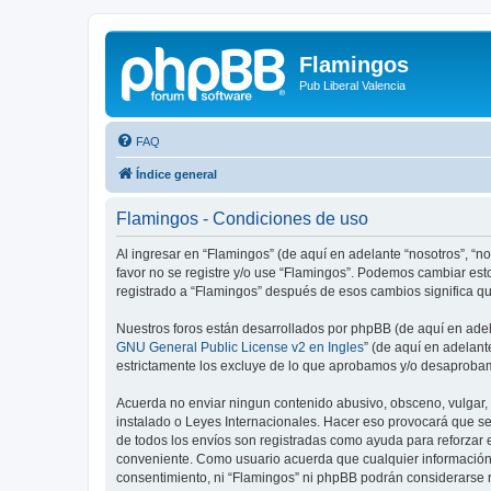
Flamingos
Pub Liberal Valencia
FAQ
Índice general
Flamingos - Condiciones de uso
Al ingresar en “Flamingos” (de aquí en adelante “nosotros”, “nos
favor no se registre y/o use “Flamingos”. Podemos cambiar est
registrado a “Flamingos” después de esos cambios significa q
Nuestros foros están desarrollados por phpBB (de aquí en adela
GNU General Public License v2 en Ingles
” (de aquí en adelan
estrictamente los excluye de lo que aprobamos y/o desaprobam
Acuerda no enviar ningun contenido abusivo, obsceno, vulgar, d
instalado o Leyes Internacionales. Hacer eso provocará que se
de todos los envíos son registradas como ayuda para reforzar 
conveniente. Como usuario acuerda que cualquier información
consentimiento, ni “Flamingos” ni phpBB podrán considerarse 