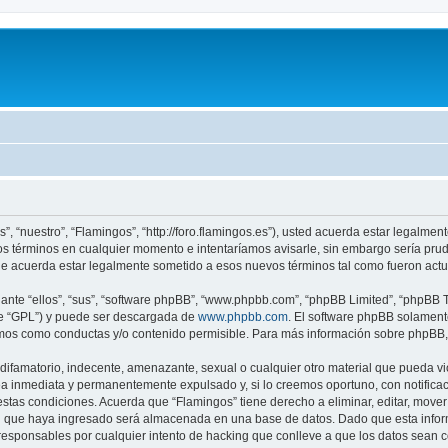
”, “nuestro”, “Flamingos”, “http://foro.flamingos.es”), usted acuerda estar legalmen
os términos en cualquier momento e intentaríamos avisarle, sin embargo sería pru
ue acuerda estar legalmente sometido a esos nuevos términos tal como fueron actu
nte “ellos”, “sus”, “software phpBB”, “www.phpbb.com”, “phpBB Limited”, “phpBB Te
te “GPL”) y puede ser descargada de
www.phpbb.com
. El software phpBB solamente
os como conductas y/o contenido permisible. Para más información sobre phpBB, p
ifamatorio, indecente, amenazante, sexual o cualquier otro material que pueda vio
a inmediata y permanentemente expulsado y, si lo creemos oportuno, con notificaci
estas condiciones. Acuerda que “Flamingos” tiene derecho a eliminar, editar, mov
 que haya ingresado será almacenada en una base de datos. Dado que esta inform
responsables por cualquier intento de hacking que conlleve a que los datos sean