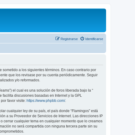
Registrarse
Identificarse
te sometido a los siguientes términos. En caso contrario por
dente que los revisase por su cuenta periódicamente. Seguir
alizados y/o reformados.
ams”) el cual es una solución de foros liberada bajo la “
 facilita discusiones basadas en Internet y la GPL
or favor visite:
https://www.phpbb.com/
.
lar cualquier ley de su país, el país donde “Flamingos” está
ón a su Proveedor de Servicios de Internet. Las direcciones IP
er o cerrar cualquier tema en cualquier momento que lo creamos
ación no será compartida con ninguna tercera parte sin su
 comprometidos.