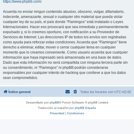
https://www.phpbb.com/
.
Acuerda no enviar ningun contenido abusivo, obsceno, vulgar, difamatorio,
indecente, amenazante, sexual o cualquier otro material que pueda violar
cualquier ley de su país, el país donde “Flamingos” está instalado o Leyes
Internacionales. Hacer eso provocará que sea inmediata y permanentemente
expulsado y, si lo creemos oportuno, con notificación a su Proveedor de
Servicios de Internet. Las direcciones IP de todos los envíos son registradas
como ayuda para reforzar estas condiciones. Acuerda que “Flamingos” tiene
derecho a eliminar, editar, mover o cerrar cualquier tema en cualquier
momento que lo creamos conveniente. Como usuario acuerda que cualquier
información que haya ingresado será almacenada en una base de datos.
Dado que esta información no será compartida con ninguna tercera parte sin
su consentimiento, ni “Flamingos” ni phpBB podrán considerarse
responsables por cualquier intento de hacking que conlleve a que los datos
sean comprometidos.
Índice general
Todos los horarios son
UTC+02:00
Desarrollado por
phpBB
® Forum Software © phpBB Limited
Traducción al español por
phpBB España
Privacidad
|
Condiciones