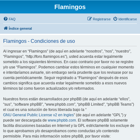
Flamingos
FAQ
Registrarse
Identificarse
Índice general
Flamingos - Condiciones de uso
Al ingresar en “Flamingos” (de aquí en adelante “nosotros”, “nos”, “nuestro”,
“Flamingos”, “http://foro.flamingos.es”), usted acuerda estar legalmente
sometido a los siguientes términos. En caso contrario por favor no se registre
y/o use “Flamingos”. Podemos cambiar estos términos en cualquier momento
e intentaríamos avisarle, sin embargo sería prudente que los revisase por su
cuenta periódicamente. Seguir registrado a “Flamingos” después de esos
cambios significa que acuerda estar legalmente sometido a esos nuevos
términos tal como fueron actualizados y/o reformados.
Nuestros foros están desarrollados por phpBB (de aquí en adelante “ellos”,
“sus”, “software phpBB”, “www.phpbb.com”, “phpBB Limited”, “phpBB Teams”)
el cual es una solución de foros liberada bajo la “
GNU General Public License v2 en Ingles
” (de aquí en adelante “GPL”) y
puede ser descargada de
www.phpbb.com
. El software phpBB solamente
facilita discusiones basadas en Internet y la GPL estrictamente los excluye de
lo que aprobamos y/o desaprobamos como conductas y/o contenido
permisible. Para más información sobre phpBB, por favor visite: