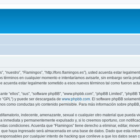
”, “nuestro”, “Flamingos”, “http://foro.flamingos.es”), usted acuerda estar legalmen
os términos en cualquier momento e intentaríamos avisarle, sin embargo sería pru
ue acuerda estar legalmente sometido a esos nuevos términos tal como fueron actu
nte “ellos”, “sus”, “software phpBB”, “www.phpbb.com”, “phpBB Limited”, “phpBB Te
te “GPL”) y puede ser descargada de
www.phpbb.com
. El software phpBB solamente
os como conductas y/o contenido permisible. Para más información sobre phpBB, p
ifamatorio, indecente, amenazante, sexual o cualquier otro material que pueda vio
a inmediata y permanentemente expulsado y, si lo creemos oportuno, con notificaci
estas condiciones. Acuerda que “Flamingos” tiene derecho a eliminar, editar, mov
 que haya ingresado será almacenada en una base de datos. Dado que esta inform
responsables por cualquier intento de hacking que conlleve a que los datos sean