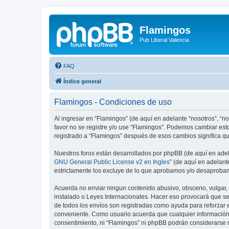
Flamingos
Pub Liberal Valencia
FAQ
Índice general
Flamingos - Condiciones de uso
Al ingresar en “Flamingos” (de aquí en adelante “nosotros”, “nos
favor no se registre y/o use “Flamingos”. Podemos cambiar est
registrado a “Flamingos” después de esos cambios significa q
Nuestros foros están desarrollados por phpBB (de aquí en adela
GNU General Public License v2 en Ingles
” (de aquí en adelan
estrictamente los excluye de lo que aprobamos y/o desaprobam
Acuerda no enviar ningun contenido abusivo, obsceno, vulgar, d
instalado o Leyes Internacionales. Hacer eso provocará que se
de todos los envíos son registradas como ayuda para reforzar 
conveniente. Como usuario acuerda que cualquier información
consentimiento, ni “Flamingos” ni phpBB podrán considerarse 