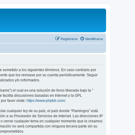
Registrarse
Identificarse
te sometido a los siguientes términos. En caso contrario por
dente que los revisase por su cuenta periódicamente. Seguir
alizados y/o reformados.
ams”) el cual es una solución de foros liberada bajo la “
 facilita discusiones basadas en Internet y la GPL
or favor visite:
https://www.phpbb.com/
.
lar cualquier ley de su país, el país donde “Flamingos” está
ón a su Proveedor de Servicios de Internet. Las direcciones IP
er o cerrar cualquier tema en cualquier momento que lo creamos
ación no será compartida con ninguna tercera parte sin su
 comprometidos.