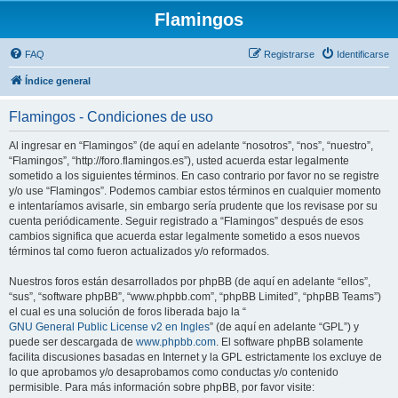
Flamingos
FAQ
Registrarse
Identificarse
Índice general
Flamingos - Condiciones de uso
Al ingresar en “Flamingos” (de aquí en adelante “nosotros”, “nos”, “nuestro”,
“Flamingos”, “http://foro.flamingos.es”), usted acuerda estar legalmente
sometido a los siguientes términos. En caso contrario por favor no se registre
y/o use “Flamingos”. Podemos cambiar estos términos en cualquier momento
e intentaríamos avisarle, sin embargo sería prudente que los revisase por su
cuenta periódicamente. Seguir registrado a “Flamingos” después de esos
cambios significa que acuerda estar legalmente sometido a esos nuevos
términos tal como fueron actualizados y/o reformados.
Nuestros foros están desarrollados por phpBB (de aquí en adelante “ellos”,
“sus”, “software phpBB”, “www.phpbb.com”, “phpBB Limited”, “phpBB Teams”)
el cual es una solución de foros liberada bajo la “
GNU General Public License v2 en Ingles
” (de aquí en adelante “GPL”) y
puede ser descargada de
www.phpbb.com
. El software phpBB solamente
facilita discusiones basadas en Internet y la GPL estrictamente los excluye de
lo que aprobamos y/o desaprobamos como conductas y/o contenido
permisible. Para más información sobre phpBB, por favor visite: