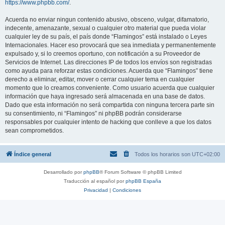
https://www.phpbb.com/
.
Acuerda no enviar ningun contenido abusivo, obsceno, vulgar, difamatorio,
indecente, amenazante, sexual o cualquier otro material que pueda violar
cualquier ley de su país, el país donde “Flamingos” está instalado o Leyes
Internacionales. Hacer eso provocará que sea inmediata y permanentemente
expulsado y, si lo creemos oportuno, con notificación a su Proveedor de
Servicios de Internet. Las direcciones IP de todos los envíos son registradas
como ayuda para reforzar estas condiciones. Acuerda que “Flamingos” tiene
derecho a eliminar, editar, mover o cerrar cualquier tema en cualquier
momento que lo creamos conveniente. Como usuario acuerda que cualquier
información que haya ingresado será almacenada en una base de datos.
Dado que esta información no será compartida con ninguna tercera parte sin
su consentimiento, ni “Flamingos” ni phpBB podrán considerarse
responsables por cualquier intento de hacking que conlleve a que los datos
sean comprometidos.
Índice general
Todos los horarios son
UTC+02:00
Desarrollado por
phpBB
® Forum Software © phpBB Limited
Traducción al español por
phpBB España
Privacidad
|
Condiciones