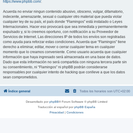
https://www.phpbb.com/
.
Acuerda no enviar ningun contenido abusivo, obsceno, vulgar, difamatorio,
indecente, amenazante, sexual o cualquier otro material que pueda violar
cualquier ley de su país, el país donde “Flamingos” está instalado o Leyes
Internacionales. Hacer eso provocará que sea inmediata y permanentemente
expulsado y, si lo creemos oportuno, con notificación a su Proveedor de
Servicios de Internet. Las direcciones IP de todos los envíos son registradas
como ayuda para reforzar estas condiciones. Acuerda que “Flamingos” tiene
derecho a eliminar, editar, mover o cerrar cualquier tema en cualquier
momento que lo creamos conveniente. Como usuario acuerda que cualquier
información que haya ingresado será almacenada en una base de datos.
Dado que esta información no será compartida con ninguna tercera parte sin
su consentimiento, ni “Flamingos” ni phpBB podrán considerarse
responsables por cualquier intento de hacking que conlleve a que los datos
sean comprometidos.
Índice general
Todos los horarios son
UTC+02:00
Desarrollado por
phpBB
® Forum Software © phpBB Limited
Traducción al español por
phpBB España
Privacidad
|
Condiciones