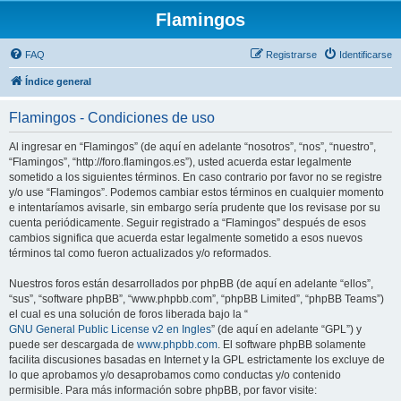
Flamingos
FAQ
Registrarse
Identificarse
Índice general
Flamingos - Condiciones de uso
Al ingresar en “Flamingos” (de aquí en adelante “nosotros”, “nos”, “nuestro”,
“Flamingos”, “http://foro.flamingos.es”), usted acuerda estar legalmente
sometido a los siguientes términos. En caso contrario por favor no se registre
y/o use “Flamingos”. Podemos cambiar estos términos en cualquier momento
e intentaríamos avisarle, sin embargo sería prudente que los revisase por su
cuenta periódicamente. Seguir registrado a “Flamingos” después de esos
cambios significa que acuerda estar legalmente sometido a esos nuevos
términos tal como fueron actualizados y/o reformados.
Nuestros foros están desarrollados por phpBB (de aquí en adelante “ellos”,
“sus”, “software phpBB”, “www.phpbb.com”, “phpBB Limited”, “phpBB Teams”)
el cual es una solución de foros liberada bajo la “
GNU General Public License v2 en Ingles
” (de aquí en adelante “GPL”) y
puede ser descargada de
www.phpbb.com
. El software phpBB solamente
facilita discusiones basadas en Internet y la GPL estrictamente los excluye de
lo que aprobamos y/o desaprobamos como conductas y/o contenido
permisible. Para más información sobre phpBB, por favor visite: