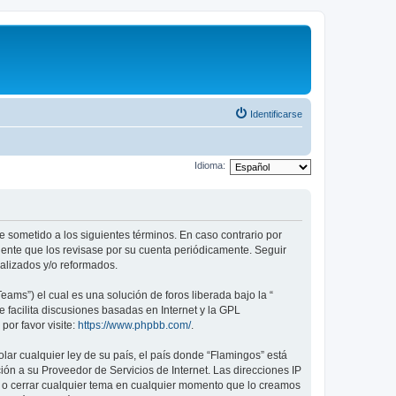
Identificarse
Idioma:
te sometido a los siguientes términos. En caso contrario por
dente que los revisase por su cuenta periódicamente. Seguir
alizados y/o reformados.
ams”) el cual es una solución de foros liberada bajo la “
 facilita discusiones basadas en Internet y la GPL
or favor visite:
https://www.phpbb.com/
.
lar cualquier ley de su país, el país donde “Flamingos” está
ón a su Proveedor de Servicios de Internet. Las direcciones IP
er o cerrar cualquier tema en cualquier momento que lo creamos