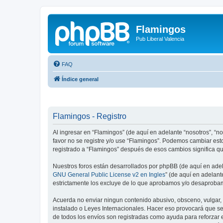
Flamingos
Pub Liberal Valencia
FAQ
Índice general
Flamingos - Registro
Al ingresar en “Flamingos” (de aquí en adelante “nosotros”, “nos
favor no se registre y/o use “Flamingos”. Podemos cambiar est
registrado a “Flamingos” después de esos cambios significa q
Nuestros foros están desarrollados por phpBB (de aquí en adela
GNU General Public License v2 en Ingles
” (de aquí en adelan
estrictamente los excluye de lo que aprobamos y/o desaprobam
Acuerda no enviar ningun contenido abusivo, obsceno, vulgar, d
instalado o Leyes Internacionales. Hacer eso provocará que se
de todos los envíos son registradas como ayuda para reforzar 