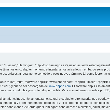
”, “nuestro”, “Flamingos”, “http://foro.flamingos.es”), usted acuerda estar legalmen
os términos en cualquier momento e intentaríamos avisarle, sin embargo sería pru
ue acuerda estar legalmente sometido a esos nuevos términos tal como fueron actu
nte “ellos”, “sus”, “software phpBB”, “www.phpbb.com”, “phpBB Limited”, “phpBB Te
te “GPL”) y puede ser descargada de
www.phpbb.com
. El software phpBB solamente
os como conductas y/o contenido permisible. Para más información sobre phpBB, p
ifamatorio, indecente, amenazante, sexual o cualquier otro material que pueda vio
a inmediata y permanentemente expulsado y, si lo creemos oportuno, con notificaci
estas condiciones. Acuerda que “Flamingos” tiene derecho a eliminar, editar, mov