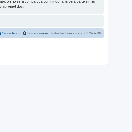
ación no será compartida con ninguna tercera parte sin su
 comprometidos.
Contáctenos
Borrar cookies
Todos los horarios son
UTC+02:00