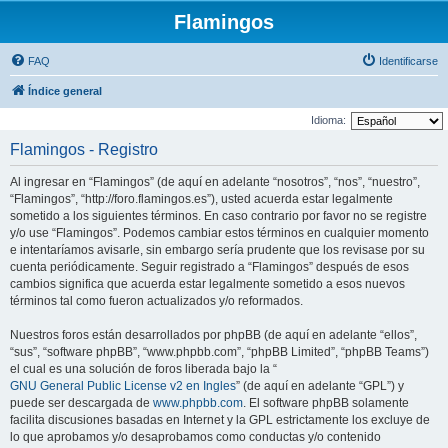
Flamingos
FAQ
Identificarse
Índice general
Idioma:
Flamingos - Registro
Al ingresar en “Flamingos” (de aquí en adelante “nosotros”, “nos”, “nuestro”,
“Flamingos”, “http://foro.flamingos.es”), usted acuerda estar legalmente
sometido a los siguientes términos. En caso contrario por favor no se registre
y/o use “Flamingos”. Podemos cambiar estos términos en cualquier momento
e intentaríamos avisarle, sin embargo sería prudente que los revisase por su
cuenta periódicamente. Seguir registrado a “Flamingos” después de esos
cambios significa que acuerda estar legalmente sometido a esos nuevos
términos tal como fueron actualizados y/o reformados.
Nuestros foros están desarrollados por phpBB (de aquí en adelante “ellos”,
“sus”, “software phpBB”, “www.phpbb.com”, “phpBB Limited”, “phpBB Teams”)
el cual es una solución de foros liberada bajo la “
GNU General Public License v2 en Ingles
” (de aquí en adelante “GPL”) y
puede ser descargada de
www.phpbb.com
. El software phpBB solamente
facilita discusiones basadas en Internet y la GPL estrictamente los excluye de
lo que aprobamos y/o desaprobamos como conductas y/o contenido