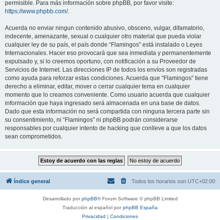
permisible. Para más información sobre phpBB, por favor visite:
https://www.phpbb.com/
.
Acuerda no enviar ningun contenido abusivo, obsceno, vulgar, difamatorio,
indecente, amenazante, sexual o cualquier otro material que pueda violar
cualquier ley de su país, el país donde “Flamingos” está instalado o Leyes
Internacionales. Hacer eso provocará que sea inmediata y permanentemente
expulsado y, si lo creemos oportuno, con notificación a su Proveedor de
Servicios de Internet. Las direcciones IP de todos los envíos son registradas
como ayuda para reforzar estas condiciones. Acuerda que “Flamingos” tiene
derecho a eliminar, editar, mover o cerrar cualquier tema en cualquier
momento que lo creamos conveniente. Como usuario acuerda que cualquier
información que haya ingresado será almacenada en una base de datos.
Dado que esta información no será compartida con ninguna tercera parte sin
su consentimiento, ni “Flamingos” ni phpBB podrán considerarse
responsables por cualquier intento de hacking que conlleve a que los datos
sean comprometidos.
Índice general
Todos los horarios son
UTC+02:00
Desarrollado por
phpBB
® Forum Software © phpBB Limited
Traducción al español por
phpBB España
Privacidad
|
Condiciones