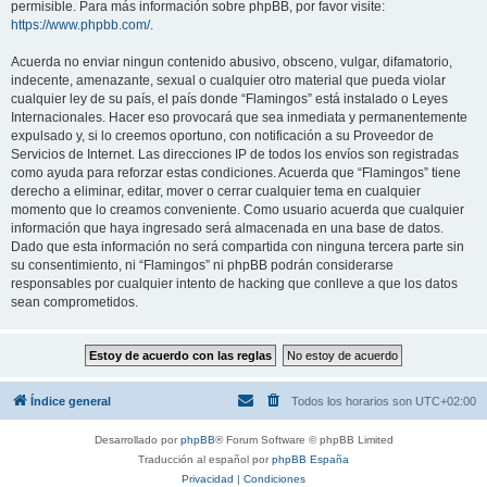
permisible. Para más información sobre phpBB, por favor visite:
https://www.phpbb.com/
.
Acuerda no enviar ningun contenido abusivo, obsceno, vulgar, difamatorio,
indecente, amenazante, sexual o cualquier otro material que pueda violar
cualquier ley de su país, el país donde “Flamingos” está instalado o Leyes
Internacionales. Hacer eso provocará que sea inmediata y permanentemente
expulsado y, si lo creemos oportuno, con notificación a su Proveedor de
Servicios de Internet. Las direcciones IP de todos los envíos son registradas
como ayuda para reforzar estas condiciones. Acuerda que “Flamingos” tiene
derecho a eliminar, editar, mover o cerrar cualquier tema en cualquier
momento que lo creamos conveniente. Como usuario acuerda que cualquier
información que haya ingresado será almacenada en una base de datos.
Dado que esta información no será compartida con ninguna tercera parte sin
su consentimiento, ni “Flamingos” ni phpBB podrán considerarse
responsables por cualquier intento de hacking que conlleve a que los datos
sean comprometidos.
Índice general
Todos los horarios son
UTC+02:00
Desarrollado por
phpBB
® Forum Software © phpBB Limited
Traducción al español por
phpBB España
Privacidad
|
Condiciones