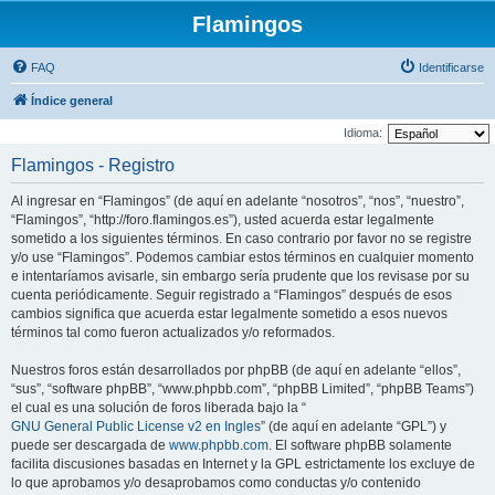
Flamingos
FAQ
Identificarse
Índice general
Idioma:
Flamingos - Registro
Al ingresar en “Flamingos” (de aquí en adelante “nosotros”, “nos”, “nuestro”,
“Flamingos”, “http://foro.flamingos.es”), usted acuerda estar legalmente
sometido a los siguientes términos. En caso contrario por favor no se registre
y/o use “Flamingos”. Podemos cambiar estos términos en cualquier momento
e intentaríamos avisarle, sin embargo sería prudente que los revisase por su
cuenta periódicamente. Seguir registrado a “Flamingos” después de esos
cambios significa que acuerda estar legalmente sometido a esos nuevos
términos tal como fueron actualizados y/o reformados.
Nuestros foros están desarrollados por phpBB (de aquí en adelante “ellos”,
“sus”, “software phpBB”, “www.phpbb.com”, “phpBB Limited”, “phpBB Teams”)
el cual es una solución de foros liberada bajo la “
GNU General Public License v2 en Ingles
” (de aquí en adelante “GPL”) y
puede ser descargada de
www.phpbb.com
. El software phpBB solamente
facilita discusiones basadas en Internet y la GPL estrictamente los excluye de
lo que aprobamos y/o desaprobamos como conductas y/o contenido