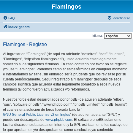
Flamingos
FAQ
Identificarse
Índice general
Idioma:
Flamingos - Registro
Al ingresar en “Flamingos” (de aquí en adelante “nosotros”, “nos”, “nuestro”,
“Flamingos”, “http://foro.flamingos.es”), usted acuerda estar legalmente
sometido a los siguientes términos. En caso contrario por favor no se registre
y/o use “Flamingos”. Podemos cambiar estos términos en cualquier momento
e intentaríamos avisarle, sin embargo sería prudente que los revisase por su
cuenta periódicamente. Seguir registrado a “Flamingos” después de esos
cambios significa que acuerda estar legalmente sometido a esos nuevos
términos tal como fueron actualizados y/o reformados.
Nuestros foros están desarrollados por phpBB (de aquí en adelante “ellos”,
“sus”, “software phpBB”, “www.phpbb.com”, “phpBB Limited”, “phpBB Teams”)
el cual es una solución de foros liberada bajo la “
GNU General Public License v2 en Ingles
” (de aquí en adelante “GPL”) y
puede ser descargada de
www.phpbb.com
. El software phpBB solamente
facilita discusiones basadas en Internet y la GPL estrictamente los excluye de
lo que aprobamos y/o desaprobamos como conductas y/o contenido