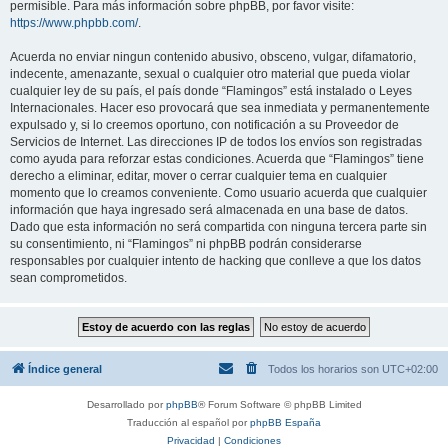
permisible. Para más información sobre phpBB, por favor visite:
https://www.phpbb.com/
.
Acuerda no enviar ningun contenido abusivo, obsceno, vulgar, difamatorio,
indecente, amenazante, sexual o cualquier otro material que pueda violar
cualquier ley de su país, el país donde “Flamingos” está instalado o Leyes
Internacionales. Hacer eso provocará que sea inmediata y permanentemente
expulsado y, si lo creemos oportuno, con notificación a su Proveedor de
Servicios de Internet. Las direcciones IP de todos los envíos son registradas
como ayuda para reforzar estas condiciones. Acuerda que “Flamingos” tiene
derecho a eliminar, editar, mover o cerrar cualquier tema en cualquier
momento que lo creamos conveniente. Como usuario acuerda que cualquier
información que haya ingresado será almacenada en una base de datos.
Dado que esta información no será compartida con ninguna tercera parte sin
su consentimiento, ni “Flamingos” ni phpBB podrán considerarse
responsables por cualquier intento de hacking que conlleve a que los datos
sean comprometidos.
Índice general
Todos los horarios son
UTC+02:00
Desarrollado por
phpBB
® Forum Software © phpBB Limited
Traducción al español por
phpBB España
Privacidad
|
Condiciones