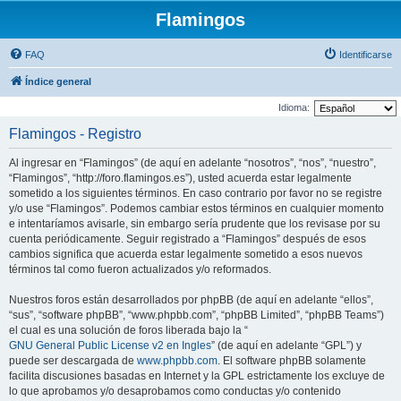
Flamingos
FAQ
Identificarse
Índice general
Idioma:
Flamingos - Registro
Al ingresar en “Flamingos” (de aquí en adelante “nosotros”, “nos”, “nuestro”,
“Flamingos”, “http://foro.flamingos.es”), usted acuerda estar legalmente
sometido a los siguientes términos. En caso contrario por favor no se registre
y/o use “Flamingos”. Podemos cambiar estos términos en cualquier momento
e intentaríamos avisarle, sin embargo sería prudente que los revisase por su
cuenta periódicamente. Seguir registrado a “Flamingos” después de esos
cambios significa que acuerda estar legalmente sometido a esos nuevos
términos tal como fueron actualizados y/o reformados.
Nuestros foros están desarrollados por phpBB (de aquí en adelante “ellos”,
“sus”, “software phpBB”, “www.phpbb.com”, “phpBB Limited”, “phpBB Teams”)
el cual es una solución de foros liberada bajo la “
GNU General Public License v2 en Ingles
” (de aquí en adelante “GPL”) y
puede ser descargada de
www.phpbb.com
. El software phpBB solamente
facilita discusiones basadas en Internet y la GPL estrictamente los excluye de
lo que aprobamos y/o desaprobamos como conductas y/o contenido