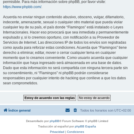
permisible. Para más información sobre phpBB, por favor visite:
https://www.phpbb.com/
.
Acuerda no enviar ningun contenido abusivo, obsceno, vulgar, difamatorio,
indecente, amenazante, sexual o cualquier otro material que pueda violar
cualquier ley de su país, el país donde “Flamingos” está instalado o Leyes
Internacionales. Hacer eso provocará que sea inmediata y permanentemente
expulsado y, si lo creemos oportuno, con notificación a su Proveedor de
Servicios de Internet. Las direcciones IP de todos los envíos son registradas
como ayuda para reforzar estas condiciones. Acuerda que “Flamingos” tiene
derecho a eliminar, editar, mover o cerrar cualquier tema en cualquier
momento que lo creamos conveniente. Como usuario acuerda que cualquier
información que haya ingresado será almacenada en una base de datos.
Dado que esta información no será compartida con ninguna tercera parte sin
su consentimiento, ni “Flamingos” ni phpBB podrán considerarse
responsables por cualquier intento de hacking que conlleve a que los datos
sean comprometidos.
Índice general
Todos los horarios son
UTC+02:00
Desarrollado por
phpBB
® Forum Software © phpBB Limited
Traducción al español por
phpBB España
Privacidad
|
Condiciones