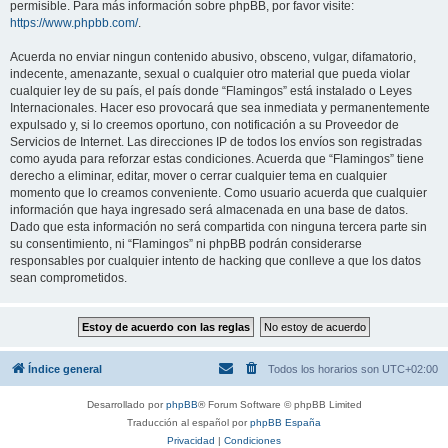
permisible. Para más información sobre phpBB, por favor visite:
https://www.phpbb.com/
.
Acuerda no enviar ningun contenido abusivo, obsceno, vulgar, difamatorio,
indecente, amenazante, sexual o cualquier otro material que pueda violar
cualquier ley de su país, el país donde “Flamingos” está instalado o Leyes
Internacionales. Hacer eso provocará que sea inmediata y permanentemente
expulsado y, si lo creemos oportuno, con notificación a su Proveedor de
Servicios de Internet. Las direcciones IP de todos los envíos son registradas
como ayuda para reforzar estas condiciones. Acuerda que “Flamingos” tiene
derecho a eliminar, editar, mover o cerrar cualquier tema en cualquier
momento que lo creamos conveniente. Como usuario acuerda que cualquier
información que haya ingresado será almacenada en una base de datos.
Dado que esta información no será compartida con ninguna tercera parte sin
su consentimiento, ni “Flamingos” ni phpBB podrán considerarse
responsables por cualquier intento de hacking que conlleve a que los datos
sean comprometidos.
Índice general
Todos los horarios son
UTC+02:00
Desarrollado por
phpBB
® Forum Software © phpBB Limited
Traducción al español por
phpBB España
Privacidad
|
Condiciones