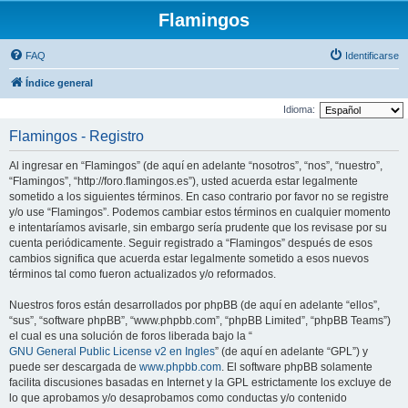
Flamingos
FAQ
Identificarse
Índice general
Idioma:
Flamingos - Registro
Al ingresar en “Flamingos” (de aquí en adelante “nosotros”, “nos”, “nuestro”,
“Flamingos”, “http://foro.flamingos.es”), usted acuerda estar legalmente
sometido a los siguientes términos. En caso contrario por favor no se registre
y/o use “Flamingos”. Podemos cambiar estos términos en cualquier momento
e intentaríamos avisarle, sin embargo sería prudente que los revisase por su
cuenta periódicamente. Seguir registrado a “Flamingos” después de esos
cambios significa que acuerda estar legalmente sometido a esos nuevos
términos tal como fueron actualizados y/o reformados.
Nuestros foros están desarrollados por phpBB (de aquí en adelante “ellos”,
“sus”, “software phpBB”, “www.phpbb.com”, “phpBB Limited”, “phpBB Teams”)
el cual es una solución de foros liberada bajo la “
GNU General Public License v2 en Ingles
” (de aquí en adelante “GPL”) y
puede ser descargada de
www.phpbb.com
. El software phpBB solamente
facilita discusiones basadas en Internet y la GPL estrictamente los excluye de
lo que aprobamos y/o desaprobamos como conductas y/o contenido