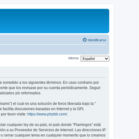
Identificarse
Idioma:
te sometido a los siguientes términos. En caso contrario por
dente que los revisase por su cuenta periódicamente. Seguir
alizados y/o reformados.
ams”) el cual es una solución de foros liberada bajo la “
 facilita discusiones basadas en Internet y la GPL
or favor visite:
https://www.phpbb.com/
.
lar cualquier ley de su país, el país donde “Flamingos” está
ón a su Proveedor de Servicios de Internet. Las direcciones IP
er o cerrar cualquier tema en cualquier momento que lo creamos