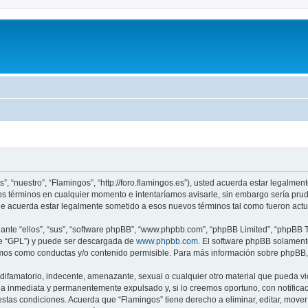
”, “nuestro”, “Flamingos”, “http://foro.flamingos.es”), usted acuerda estar legalmen
os términos en cualquier momento e intentaríamos avisarle, sin embargo sería pru
ue acuerda estar legalmente sometido a esos nuevos términos tal como fueron actu
nte “ellos”, “sus”, “software phpBB”, “www.phpbb.com”, “phpBB Limited”, “phpBB Te
te “GPL”) y puede ser descargada de
www.phpbb.com
. El software phpBB solamente
os como conductas y/o contenido permisible. Para más información sobre phpBB, p
ifamatorio, indecente, amenazante, sexual o cualquier otro material que pueda vio
a inmediata y permanentemente expulsado y, si lo creemos oportuno, con notificaci
estas condiciones. Acuerda que “Flamingos” tiene derecho a eliminar, editar, mov