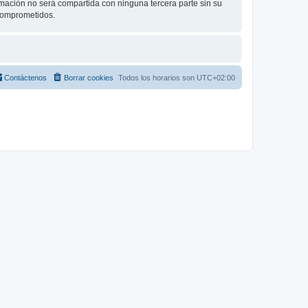
ación no será compartida con ninguna tercera parte sin su
 comprometidos.
Contáctenos
Borrar cookies
Todos los horarios son
UTC+02:00