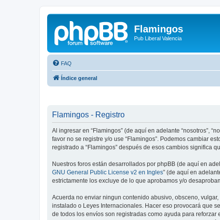
Flamingos
Pub Liberal Valencia
FAQ
Índice general
Flamingos - Registro
Al ingresar en “Flamingos” (de aquí en adelante “nosotros”, “nos
favor no se registre y/o use “Flamingos”. Podemos cambiar est
registrado a “Flamingos” después de esos cambios significa q
Nuestros foros están desarrollados por phpBB (de aquí en adela
GNU General Public License v2 en Ingles
” (de aquí en adelan
estrictamente los excluye de lo que aprobamos y/o desaprobam
Acuerda no enviar ningun contenido abusivo, obsceno, vulgar, d
instalado o Leyes Internacionales. Hacer eso provocará que se
de todos los envíos son registradas como ayuda para reforzar 