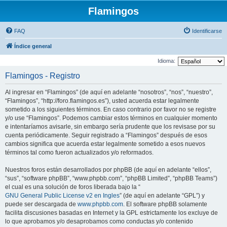
Flamingos
FAQ
Identificarse
Índice general
Idioma:
Flamingos - Registro
Al ingresar en “Flamingos” (de aquí en adelante “nosotros”, “nos”, “nuestro”,
“Flamingos”, “http://foro.flamingos.es”), usted acuerda estar legalmente
sometido a los siguientes términos. En caso contrario por favor no se registre
y/o use “Flamingos”. Podemos cambiar estos términos en cualquier momento
e intentaríamos avisarle, sin embargo sería prudente que los revisase por su
cuenta periódicamente. Seguir registrado a “Flamingos” después de esos
cambios significa que acuerda estar legalmente sometido a esos nuevos
términos tal como fueron actualizados y/o reformados.
Nuestros foros están desarrollados por phpBB (de aquí en adelante “ellos”,
“sus”, “software phpBB”, “www.phpbb.com”, “phpBB Limited”, “phpBB Teams”)
el cual es una solución de foros liberada bajo la “
GNU General Public License v2 en Ingles
” (de aquí en adelante “GPL”) y
puede ser descargada de
www.phpbb.com
. El software phpBB solamente
facilita discusiones basadas en Internet y la GPL estrictamente los excluye de
lo que aprobamos y/o desaprobamos como conductas y/o contenido