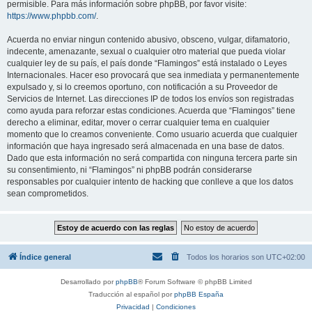
permisible. Para más información sobre phpBB, por favor visite:
https://www.phpbb.com/
.
Acuerda no enviar ningun contenido abusivo, obsceno, vulgar, difamatorio,
indecente, amenazante, sexual o cualquier otro material que pueda violar
cualquier ley de su país, el país donde “Flamingos” está instalado o Leyes
Internacionales. Hacer eso provocará que sea inmediata y permanentemente
expulsado y, si lo creemos oportuno, con notificación a su Proveedor de
Servicios de Internet. Las direcciones IP de todos los envíos son registradas
como ayuda para reforzar estas condiciones. Acuerda que “Flamingos” tiene
derecho a eliminar, editar, mover o cerrar cualquier tema en cualquier
momento que lo creamos conveniente. Como usuario acuerda que cualquier
información que haya ingresado será almacenada en una base de datos.
Dado que esta información no será compartida con ninguna tercera parte sin
su consentimiento, ni “Flamingos” ni phpBB podrán considerarse
responsables por cualquier intento de hacking que conlleve a que los datos
sean comprometidos.
Índice general
Todos los horarios son
UTC+02:00
Desarrollado por
phpBB
® Forum Software © phpBB Limited
Traducción al español por
phpBB España
Privacidad
|
Condiciones