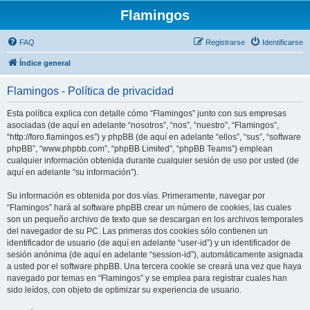
Flamingos
FAQ
Registrarse
Identificarse
Índice general
Flamingos - Política de privacidad
Esta política explica con detalle cómo “Flamingos” junto con sus empresas
asociadas (de aquí en adelante “nosotros”, “nos”, “nuestro”, “Flamingos”,
“http://foro.flamingos.es”) y phpBB (de aquí en adelante “ellos”, “sus”, “software
phpBB”, “www.phpbb.com”, “phpBB Limited”, “phpBB Teams”) emplean
cualquier información obtenida durante cualquier sesión de uso por usted (de
aquí en adelante “su información”).
Su información es obtenida por dos vías. Primeramente, navegar por
“Flamingos” hará al software phpBB crear un número de cookies, las cuales
son un pequeño archivo de texto que se descargan en los archivos temporales
del navegador de su PC. Las primeras dos cookies sólo contienen un
identificador de usuario (de aquí en adelante “user-id”) y un identificador de
sesión anónima (de aquí en adelante “session-id”), automáticamente asignada
a usted por el software phpBB. Una tercera cookie se creará una vez que haya
navegado por temas en “Flamingos” y se emplea para registrar cuales han
sido leídos, con objeto de optimizar su experiencia de usuario.