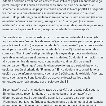
Además podemos crear cookies externas al software phpBB mientras navega
por “Flamingos”, las cuales exceden el alcance de este documento que
solamente se refiere a las páginas creadas por el software phpBB. La segunda
vía mediante la que obtenemos su información es mediante lo que usted
envía. Esto puede ser, y no limitado a: envíos como usuario anónimo (de aquí
en adelante “envíos anónimos”), su registro en “Flamingos” (de aquí en
adelante “su cuenta”) y mensajes enviados por usted después de registrarse y
mientras se haya identificado (de aquí en adelante “sus mensajes”).
Su cuenta como mínimo constará de un nombre único de identificación (de
aquí en adelante “su nombre de usuario”), una contraseña personal empleada
para la identificación (de aquí en adelante “su contraseña”) y una dirección de
email personal válida (de aquí en adelante “su email”). La información de su
cuenta en “Flamingos” está protegida por las leyes de protección de datos
aplicables en el país en el que estamos instalados. Cualquier información más
allá de su nombre de usuario, su contraseña y su dirección de e-mail
requerida por “Flamingos” durante el proceso de registro será obligatoria u
opcional, según el criterio de “Flamingos”. En cualquier caso, usted tiene la
opción de qué información en su cuenta será públicamente exhibida. Además,
en su cuenta, usted tiene la opción de activar o desactivar los emails
generados automáticamente por el software phpBB.
Su contraseña está encriptada (cifrado de una vía) por lo tanto está segura.
Sin embargo, se recomienda que no emplee la misma contraseña en
diferentes websites. Su contraseña garantiza el acceso a su cuenta en
“Flamingos”, por favor guárdela cuidadosamente y bajo ninguna circunstancia
ningún miembro “Flamingos”, phpBB u otra tercera parte, legítimamente le