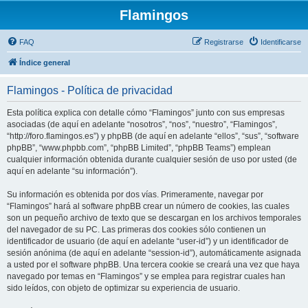
Flamingos
FAQ
Registrarse
Identificarse
Índice general
Flamingos - Política de privacidad
Esta política explica con detalle cómo “Flamingos” junto con sus empresas
asociadas (de aquí en adelante “nosotros”, “nos”, “nuestro”, “Flamingos”,
“http://foro.flamingos.es”) y phpBB (de aquí en adelante “ellos”, “sus”, “software
phpBB”, “www.phpbb.com”, “phpBB Limited”, “phpBB Teams”) emplean
cualquier información obtenida durante cualquier sesión de uso por usted (de
aquí en adelante “su información”).
Su información es obtenida por dos vías. Primeramente, navegar por
“Flamingos” hará al software phpBB crear un número de cookies, las cuales
son un pequeño archivo de texto que se descargan en los archivos temporales
del navegador de su PC. Las primeras dos cookies sólo contienen un
identificador de usuario (de aquí en adelante “user-id”) y un identificador de
sesión anónima (de aquí en adelante “session-id”), automáticamente asignada
a usted por el software phpBB. Una tercera cookie se creará una vez que haya
navegado por temas en “Flamingos” y se emplea para registrar cuales han
sido leídos, con objeto de optimizar su experiencia de usuario.