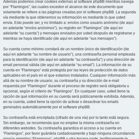
Además podemos crear cookies externas al software phpBB mientras navega
por “Flamingos”, las cuales exceden el alcance de este documento que
solamente se refiere a las páginas creadas por el software phpBB. La segunda
vía mediante la que obtenemos su información es mediante lo que usted
envía. Esto puede ser, y no limitado a: envíos como usuario anónimo (de aquí
en adelante “envíos anónimos”), su registro en “Flamingos” (de aquí en
adelante “su cuenta”) y mensajes enviados por usted después de registrarse y
mientras se haya identificado (de aquí en adelante “sus mensajes”).
Su cuenta como mínimo constará de un nombre único de identificación (de
aquí en adelante “su nombre de usuario”), una contraseña personal empleada
para la identificación (de aquí en adelante “su contraseña”) y una dirección de
email personal válida (de aquí en adelante “su email”). La información de su
cuenta en “Flamingos” está protegida por las leyes de protección de datos
aplicables en el país en el que estamos instalados. Cualquier información más
allá de su nombre de usuario, su contraseña y su dirección de e-mail
requerida por “Flamingos” durante el proceso de registro será obligatoria u
opcional, según el criterio de “Flamingos”. En cualquier caso, usted tiene la
opción de qué información en su cuenta será públicamente exhibida. Además,
en su cuenta, usted tiene la opción de activar o desactivar los emails
generados automáticamente por el software phpBB.
Su contraseña está encriptada (cifrado de una vía) por lo tanto está segura.
Sin embargo, se recomienda que no emplee la misma contraseña en
diferentes websites. Su contraseña garantiza el acceso a su cuenta en
“Flamingos”, por favor guárdela cuidadosamente y bajo ninguna circunstancia
ningún miembro “Flamingos”, phpBB u otra tercera parte, legítimamente le