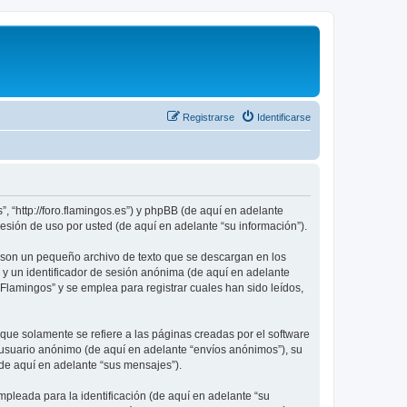
Registrarse
Identificarse
, “http://foro.flamingos.es”) y phpBB (de aquí en adelante
sión de uso por usted (de aquí en adelante “su información”).
 son un pequeño archivo de texto que se descargan en los
 y un identificador de sesión anónima (de aquí en adelante
lamingos” y se emplea para registrar cuales han sido leídos,
e solamente se refiere a las páginas creadas por el software
 usuario anónimo (de aquí en adelante “envíos anónimos”), su
(de aquí en adelante “sus mensajes”).
pleada para la identificación (de aquí en adelante “su