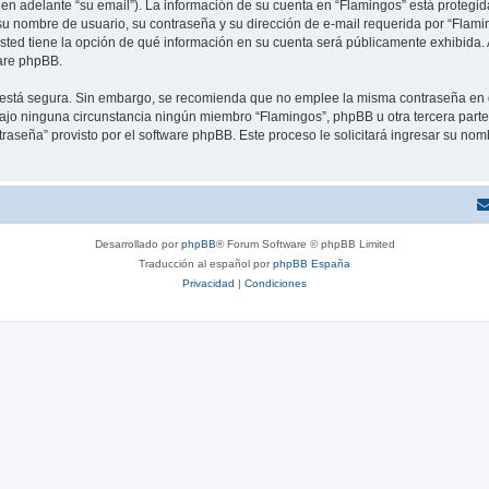
 en adelante “su email”). La información de su cuenta en “Flamingos” está protegida
u nombre de usuario, su contraseña y su dirección de e-mail requerida por “Flamin
 usted tiene la opción de qué información en su cuenta será públicamente exhibida. 
are phpBB.
to está segura. Sin embargo, se recomienda que no emplee la misma contraseña en 
jo ninguna circunstancia ningún miembro “Flamingos”, phpBB u otra tercera parte, 
traseña” provisto por el software phpBB. Este proceso le solicitará ingresar su no
Desarrollado por
phpBB
® Forum Software © phpBB Limited
Traducción al español por
phpBB España
Privacidad
|
Condiciones