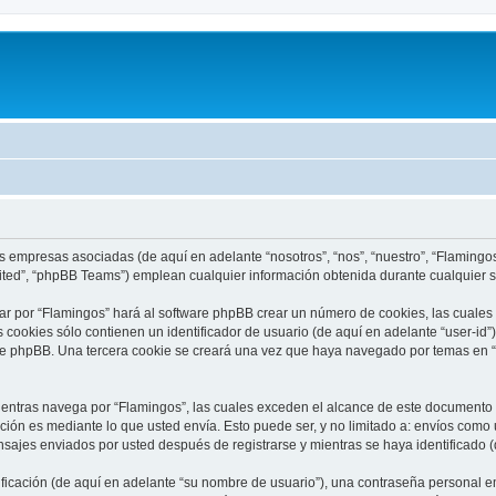
s empresas asociadas (de aquí en adelante “nosotros”, “nos”, “nuestro”, “Flamingos”
ited”, “phpBB Teams”) emplean cualquier información obtenida durante cualquier se
ar por “Flamingos” hará al software phpBB crear un número de cookies, las cuales
cookies sólo contienen un identificador de usuario (de aquí en adelante “user-id”)
re phpBB. Una tercera cookie se creará una vez que haya navegado por temas en “F
tras navega por “Flamingos”, las cuales exceden el alcance de este documento qu
ón es mediante lo que usted envía. Esto puede ser, y no limitado a: envíos como
nsajes enviados por usted después de registrarse y mientras se haya identificado 
cación (de aquí en adelante “su nombre de usuario”), una contraseña personal em