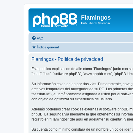
Flamingos
Pub Liberal Valencia
FAQ
Índice general
Flamingos - Política de privacidad
Esta política explica con detalle cómo “Flamingos” junto con su
“ellos”, “sus”, “software phpBB”, “www.phpbb.com”, “phpBB Lim
Su información es obtenida por dos vías. Primeramente, naveg
archivos temporales del navegador de su PC. Las primeras dos 
“session-id”), automáticamente asignada a usted por el softwa
con objeto de optimizar su experiencia de usuario.
Además podemos crear cookies externas al software phpBB mien
phpBB. La segunda vía mediante la que obtenemos su informaci
registro en “Flamingos” (de aquí en adelante “su cuenta”) y me
Su cuenta como mínimo constará de un nombre único de identifi