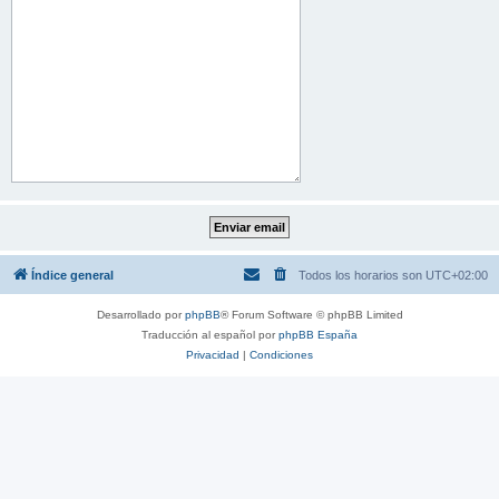
Índice general
Todos los horarios son
UTC+02:00
Desarrollado por
phpBB
® Forum Software © phpBB Limited
Traducción al español por
phpBB España
Privacidad
|
Condiciones