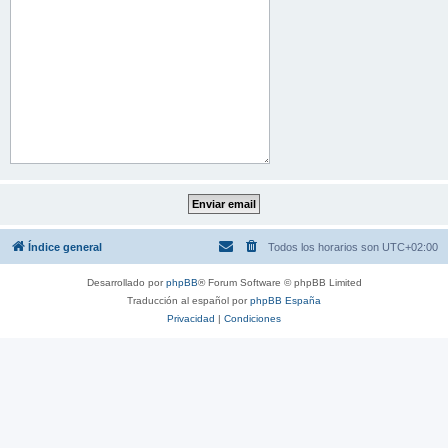
Índice general
Todos los horarios son
UTC+02:00
Desarrollado por
phpBB
® Forum Software © phpBB Limited
Traducción al español por
phpBB España
Privacidad
|
Condiciones