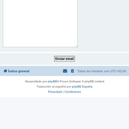
Índice general
Todos los horarios son
UTC+02:00
Desarrollado por
phpBB
® Forum Software © phpBB Limited
Traducción al español por
phpBB España
Privacidad
|
Condiciones