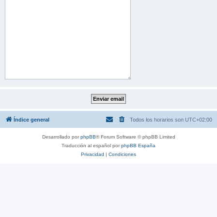
Índice general
Todos los horarios son
UTC+02:00
Desarrollado por
phpBB
® Forum Software © phpBB Limited
Traducción al español por
phpBB España
Privacidad
|
Condiciones