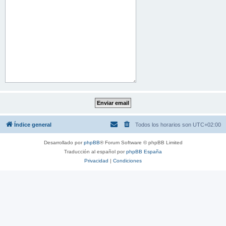
Índice general
Todos los horarios son
UTC+02:00
Desarrollado por
phpBB
® Forum Software © phpBB Limited
Traducción al español por
phpBB España
Privacidad
|
Condiciones