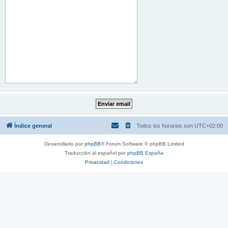
Índice general
Todos los horarios son
UTC+02:00
Desarrollado por
phpBB
® Forum Software © phpBB Limited
Traducción al español por
phpBB España
Privacidad
|
Condiciones