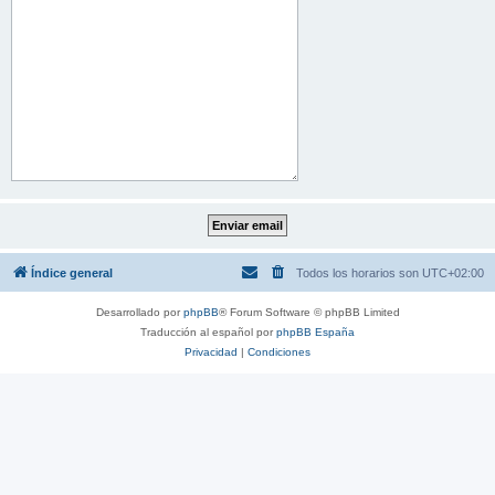
Índice general
Todos los horarios son
UTC+02:00
Desarrollado por
phpBB
® Forum Software © phpBB Limited
Traducción al español por
phpBB España
Privacidad
|
Condiciones