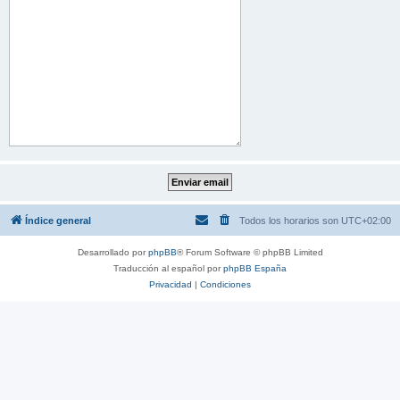
Índice general
Todos los horarios son
UTC+02:00
Desarrollado por
phpBB
® Forum Software © phpBB Limited
Traducción al español por
phpBB España
Privacidad
|
Condiciones