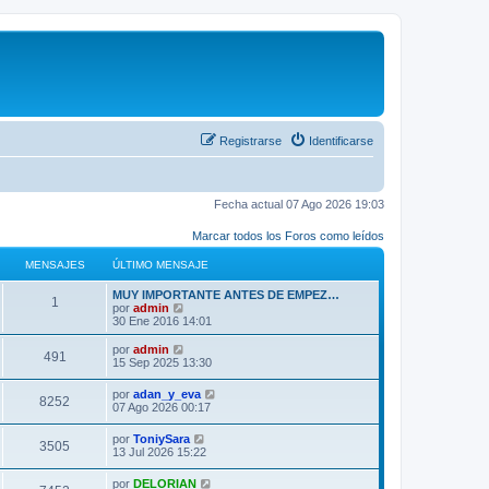
Registrarse
Identificarse
Fecha actual 07 Ago 2026 19:03
Marcar todos los Foros como leídos
MENSAJES
ÚLTIMO MENSAJE
MUY IMPORTANTE ANTES DE EMPEZ…
1
V
por
admin
e
30 Ene 2016 14:01
r
ú
V
por
admin
491
l
e
15 Sep 2025 13:30
t
r
i
ú
V
por
adan_y_eva
m
8252
l
e
07 Ago 2026 00:17
o
t
r
m
i
ú
e
V
por
ToniySara
m
3505
l
n
e
13 Jul 2026 15:22
o
t
s
r
m
i
a
ú
e
V
por
DELORIAN
m