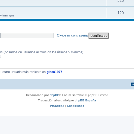
525
120
 Flamingos.
Olvidé mi contraseña
dos (basados en usuarios activos en los últimos 5 minutos)
3
uestro usuario más reciente es
ginto1977
Desarrollado por
phpBB
® Forum Software © phpBB Limited
Traducción al español por
phpBB España
Privacidad
|
Condiciones