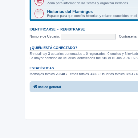
Zona para informar de las fiestas y organizar kedadas
Historias del Flamingos
Espacio para que contéis historias y relatos sucedidos en el
IDENTIFICARSE
•
REGISTRARSE
Nombre de Usuario:
Contraseña:
¿QUIÉN ESTÁ CONECTADO?
En total hay
3
usuarios conectados :: 0 registrados, 0 ocultos y 3 invita
La mayor cantidad de usuarios identificados fue
816
el 16 Jun 2026 16:3
ESTADÍSTICAS
Mensajes totales
20348
• Temas totales
3369
• Usuarios totales
3893
• N
Índice general