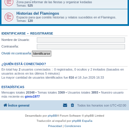
Zona para informar de las fiestas y organizar kedadas
Temas:
525
Historias del Flamingos
Espacio para que contéis historias y relatos sucedidos en el Flamingos.
Temas:
120
IDENTIFICARSE
•
REGISTRARSE
Nombre de Usuario:
Contraseña:
Olvidé mi contraseña
¿QUIÉN ESTÁ CONECTADO?
En total hay
2
usuarios conectados :: 0 registrados, 0 ocultos y 2 invitados (basados en
usuarios activos en los últimos 5 minutos)
La mayor cantidad de usuarios identificados fue
816
el 16 Jun 2026 16:33
ESTADÍSTICAS
Mensajes totales
20348
• Temas totales
3369
• Usuarios totales
3893
• Nuestro usuario
más reciente es
ginto1977
Índice general
Todos los horarios son
UTC+02:00
Desarrollado por
phpBB
® Forum Software © phpBB Limited
Traducción al español por
phpBB España
Privacidad
|
Condiciones