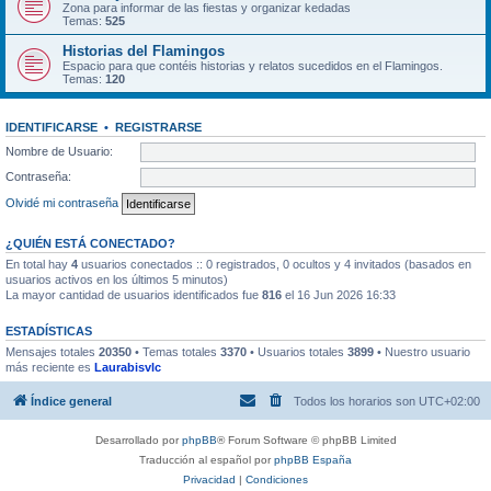
Zona para informar de las fiestas y organizar kedadas
Temas:
525
Historias del Flamingos
Espacio para que contéis historias y relatos sucedidos en el Flamingos.
Temas:
120
IDENTIFICARSE
•
REGISTRARSE
Nombre de Usuario:
Contraseña:
Olvidé mi contraseña
¿QUIÉN ESTÁ CONECTADO?
En total hay
4
usuarios conectados :: 0 registrados, 0 ocultos y 4 invitados (basados en
usuarios activos en los últimos 5 minutos)
La mayor cantidad de usuarios identificados fue
816
el 16 Jun 2026 16:33
ESTADÍSTICAS
Mensajes totales
20350
• Temas totales
3370
• Usuarios totales
3899
• Nuestro usuario
más reciente es
Laurabisvlc
Índice general
Todos los horarios son
UTC+02:00
Desarrollado por
phpBB
® Forum Software © phpBB Limited
Traducción al español por
phpBB España
Privacidad
|
Condiciones