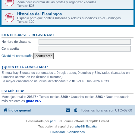
Zona para informar de las fiestas y organizar kedadas
Temas:
525
Historias del Flamingos
Espacio para que contéis historias y relatos sucedidos en el Flamingos.
Temas:
120
IDENTIFICARSE
•
REGISTRARSE
Nombre de Usuario:
Contraseña:
Olvidé mi contraseña
¿QUIÉN ESTÁ CONECTADO?
En total hay
5
usuarios conectados :: 0 registrados, 0 ocultos y 5 invitados (basados en
usuarios activos en los últimos 5 minutos)
La mayor cantidad de usuarios identificados fue
816
el 16 Jun 2026 16:33
ESTADÍSTICAS
Mensajes totales
20347
• Temas totales
3369
• Usuarios totales
3893
• Nuestro usuario
más reciente es
ginto1977
Índice general
Todos los horarios son
UTC+02:00
Desarrollado por
phpBB
® Forum Software © phpBB Limited
Traducción al español por
phpBB España
Privacidad
|
Condiciones