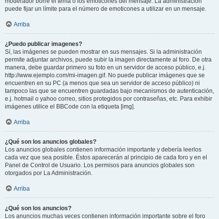
moderador borre el tema o los emoticones del mensaje. La administración
puede fijar un límite para el número de emoticones a utilizar en un mensaje.
Arriba
¿Puedo publicar imagenes?
Sí, las imágenes se pueden mostrar en sus mensajes. Si la administración
permite adjuntar archivos, puede subir la imagen directamente al foro. De otra
manera, debe guardar primero su foto en un servidor de acceso público, e.j.
http://www.ejemplo.com/mi-imagen.gif. No puede publicar imágenes que se
encuentren en su PC (a menos que sea un servidor de acceso público) ni
tampoco las que se encuentren guardadas bajo mecanismos de autenticación,
e.j. hotmail o yahoo correo, sitios protegidos por contraseñas, etc. Para exhibir
imágenes utilice el BBCode con la etiqueta [img].
Arriba
¿Qué son los anuncios globales?
Los anuncios globales contienen información importante y debería leerlos
cada vez que sea posible. Éstos aparecerán al principio de cada foro y en el
Panel de Control de Usuario. Los permisos para anuncios globales son
otorgados por La Administración.
Arriba
¿Qué son los anuncios?
Los anuncios muchas veces contienen información importante sobre el foro