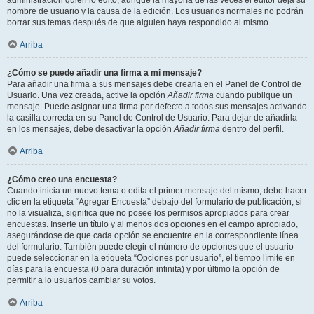
administración quién lo editó, aunque la mayoría de las veces el editor deja su
nombre de usuario y la causa de la edición. Los usuarios normales no podrán
borrar sus temas después de que alguien haya respondido al mismo.
Arriba
¿Cómo se puede añadir una firma a mi mensaje?
Para añadir una firma a sus mensajes debe crearla en el Panel de Control de
Usuario. Una vez creada, active la opción
Añadir firma
cuando publique un
mensaje. Puede asignar una firma por defecto a todos sus mensajes activando
la casilla correcta en su Panel de Control de Usuario. Para dejar de añadirla
en los mensajes, debe desactivar la opción
Añadir firma
dentro del perfil.
Arriba
¿Cómo creo una encuesta?
Cuando inicia un nuevo tema o edita el primer mensaje del mismo, debe hacer
clic en la etiqueta “Agregar Encuesta” debajo del formulario de publicación; si
no la visualiza, significa que no posee los permisos apropiados para crear
encuestas. Inserte un título y al menos dos opciones en el campo apropiado,
asegurándose de que cada opción se encuentre en la correspondiente línea
del formulario. También puede elegir el número de opciones que el usuario
puede seleccionar en la etiqueta “Opciones por usuario”, el tiempo límite en
días para la encuesta (0 para duración infinita) y por último la opción de
permitir a lo usuarios cambiar su votos.
Arriba