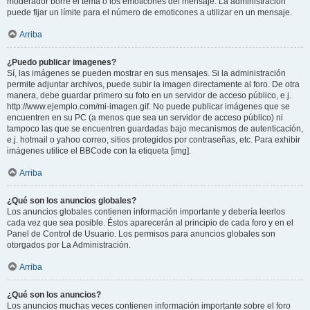
moderador borre el tema o los emoticones del mensaje. La administración
puede fijar un límite para el número de emoticones a utilizar en un mensaje.
Arriba
¿Puedo publicar imagenes?
Sí, las imágenes se pueden mostrar en sus mensajes. Si la administración
permite adjuntar archivos, puede subir la imagen directamente al foro. De otra
manera, debe guardar primero su foto en un servidor de acceso público, e.j.
http://www.ejemplo.com/mi-imagen.gif. No puede publicar imágenes que se
encuentren en su PC (a menos que sea un servidor de acceso público) ni
tampoco las que se encuentren guardadas bajo mecanismos de autenticación,
e.j. hotmail o yahoo correo, sitios protegidos por contraseñas, etc. Para exhibir
imágenes utilice el BBCode con la etiqueta [img].
Arriba
¿Qué son los anuncios globales?
Los anuncios globales contienen información importante y debería leerlos
cada vez que sea posible. Éstos aparecerán al principio de cada foro y en el
Panel de Control de Usuario. Los permisos para anuncios globales son
otorgados por La Administración.
Arriba
¿Qué son los anuncios?
Los anuncios muchas veces contienen información importante sobre el foro