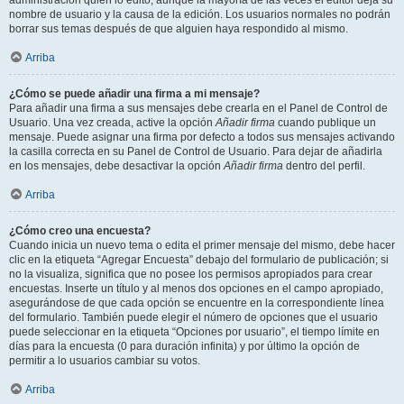
administración quién lo editó, aunque la mayoría de las veces el editor deja su
nombre de usuario y la causa de la edición. Los usuarios normales no podrán
borrar sus temas después de que alguien haya respondido al mismo.
Arriba
¿Cómo se puede añadir una firma a mi mensaje?
Para añadir una firma a sus mensajes debe crearla en el Panel de Control de
Usuario. Una vez creada, active la opción
Añadir firma
cuando publique un
mensaje. Puede asignar una firma por defecto a todos sus mensajes activando
la casilla correcta en su Panel de Control de Usuario. Para dejar de añadirla
en los mensajes, debe desactivar la opción
Añadir firma
dentro del perfil.
Arriba
¿Cómo creo una encuesta?
Cuando inicia un nuevo tema o edita el primer mensaje del mismo, debe hacer
clic en la etiqueta “Agregar Encuesta” debajo del formulario de publicación; si
no la visualiza, significa que no posee los permisos apropiados para crear
encuestas. Inserte un título y al menos dos opciones en el campo apropiado,
asegurándose de que cada opción se encuentre en la correspondiente línea
del formulario. También puede elegir el número de opciones que el usuario
puede seleccionar en la etiqueta “Opciones por usuario”, el tiempo límite en
días para la encuesta (0 para duración infinita) y por último la opción de
permitir a lo usuarios cambiar su votos.
Arriba