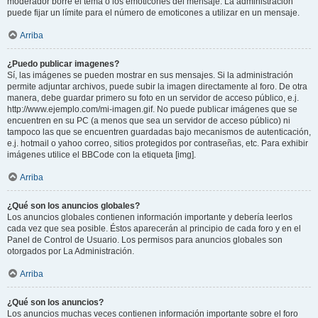
moderador borre el tema o los emoticones del mensaje. La administración
puede fijar un límite para el número de emoticones a utilizar en un mensaje.
Arriba
¿Puedo publicar imagenes?
Sí, las imágenes se pueden mostrar en sus mensajes. Si la administración
permite adjuntar archivos, puede subir la imagen directamente al foro. De otra
manera, debe guardar primero su foto en un servidor de acceso público, e.j.
http://www.ejemplo.com/mi-imagen.gif. No puede publicar imágenes que se
encuentren en su PC (a menos que sea un servidor de acceso público) ni
tampoco las que se encuentren guardadas bajo mecanismos de autenticación,
e.j. hotmail o yahoo correo, sitios protegidos por contraseñas, etc. Para exhibir
imágenes utilice el BBCode con la etiqueta [img].
Arriba
¿Qué son los anuncios globales?
Los anuncios globales contienen información importante y debería leerlos
cada vez que sea posible. Éstos aparecerán al principio de cada foro y en el
Panel de Control de Usuario. Los permisos para anuncios globales son
otorgados por La Administración.
Arriba
¿Qué son los anuncios?
Los anuncios muchas veces contienen información importante sobre el foro