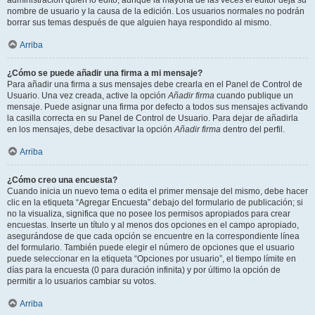
administración quién lo editó, aunque la mayoría de las veces el editor deja su
nombre de usuario y la causa de la edición. Los usuarios normales no podrán
borrar sus temas después de que alguien haya respondido al mismo.
Arriba
¿Cómo se puede añadir una firma a mi mensaje?
Para añadir una firma a sus mensajes debe crearla en el Panel de Control de
Usuario. Una vez creada, active la opción
Añadir firma
cuando publique un
mensaje. Puede asignar una firma por defecto a todos sus mensajes activando
la casilla correcta en su Panel de Control de Usuario. Para dejar de añadirla
en los mensajes, debe desactivar la opción
Añadir firma
dentro del perfil.
Arriba
¿Cómo creo una encuesta?
Cuando inicia un nuevo tema o edita el primer mensaje del mismo, debe hacer
clic en la etiqueta “Agregar Encuesta” debajo del formulario de publicación; si
no la visualiza, significa que no posee los permisos apropiados para crear
encuestas. Inserte un título y al menos dos opciones en el campo apropiado,
asegurándose de que cada opción se encuentre en la correspondiente línea
del formulario. También puede elegir el número de opciones que el usuario
puede seleccionar en la etiqueta “Opciones por usuario”, el tiempo límite en
días para la encuesta (0 para duración infinita) y por último la opción de
permitir a lo usuarios cambiar su votos.
Arriba