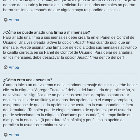
administración quién lo editó, aunque la mayoría de las veces el editor deja su
nombre de usuario y la causa de la edición. Los usuarios normales no podrán
borrar sus temas después de que alguien haya respondido al mismo.
Arriba
¿Cómo se puede añadir una firma a mi mensaje?
Para añadir una firma a sus mensajes debe crearla en el Panel de Control de
Usuario. Una vez creada, active la opción
Añadir firma
cuando publique un
mensaje. Puede asignar una firma por defecto a todos sus mensajes activando
la casilla correcta en su Panel de Control de Usuario. Para dejar de añadirla
en los mensajes, debe desactivar la opción
Añadir firma
dentro del perfil.
Arriba
¿Cómo creo una encuesta?
Cuando inicia un nuevo tema o edita el primer mensaje del mismo, debe hacer
clic en la etiqueta “Agregar Encuesta” debajo del formulario de publicación; si
no la visualiza, significa que no posee los permisos apropiados para crear
encuestas. Inserte un título y al menos dos opciones en el campo apropiado,
asegurándose de que cada opción se encuentre en la correspondiente línea
del formulario. También puede elegir el número de opciones que el usuario
puede seleccionar en la etiqueta “Opciones por usuario”, el tiempo límite en
días para la encuesta (0 para duración infinita) y por último la opción de
permitir a lo usuarios cambiar su votos.
Arriba