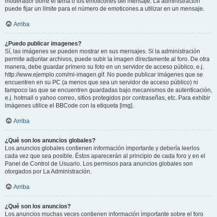
moderador borre el tema o los emoticones del mensaje. La administración
puede fijar un límite para el número de emoticones a utilizar en un mensaje.
Arriba
¿Puedo publicar imagenes?
Sí, las imágenes se pueden mostrar en sus mensajes. Si la administración
permite adjuntar archivos, puede subir la imagen directamente al foro. De otra
manera, debe guardar primero su foto en un servidor de acceso público, e.j.
http://www.ejemplo.com/mi-imagen.gif. No puede publicar imágenes que se
encuentren en su PC (a menos que sea un servidor de acceso público) ni
tampoco las que se encuentren guardadas bajo mecanismos de autenticación,
e.j. hotmail o yahoo correo, sitios protegidos por contraseñas, etc. Para exhibir
imágenes utilice el BBCode con la etiqueta [img].
Arriba
¿Qué son los anuncios globales?
Los anuncios globales contienen información importante y debería leerlos
cada vez que sea posible. Éstos aparecerán al principio de cada foro y en el
Panel de Control de Usuario. Los permisos para anuncios globales son
otorgados por La Administración.
Arriba
¿Qué son los anuncios?
Los anuncios muchas veces contienen información importante sobre el foro