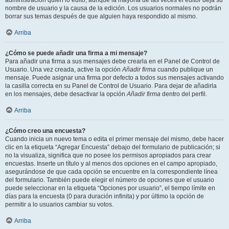
administración quién lo editó, aunque la mayoría de las veces el editor deja su
nombre de usuario y la causa de la edición. Los usuarios normales no podrán
borrar sus temas después de que alguien haya respondido al mismo.
Arriba
¿Cómo se puede añadir una firma a mi mensaje?
Para añadir una firma a sus mensajes debe crearla en el Panel de Control de
Usuario. Una vez creada, active la opción
Añadir firma
cuando publique un
mensaje. Puede asignar una firma por defecto a todos sus mensajes activando
la casilla correcta en su Panel de Control de Usuario. Para dejar de añadirla
en los mensajes, debe desactivar la opción
Añadir firma
dentro del perfil.
Arriba
¿Cómo creo una encuesta?
Cuando inicia un nuevo tema o edita el primer mensaje del mismo, debe hacer
clic en la etiqueta “Agregar Encuesta” debajo del formulario de publicación; si
no la visualiza, significa que no posee los permisos apropiados para crear
encuestas. Inserte un título y al menos dos opciones en el campo apropiado,
asegurándose de que cada opción se encuentre en la correspondiente línea
del formulario. También puede elegir el número de opciones que el usuario
puede seleccionar en la etiqueta “Opciones por usuario”, el tiempo límite en
días para la encuesta (0 para duración infinita) y por último la opción de
permitir a lo usuarios cambiar su votos.
Arriba