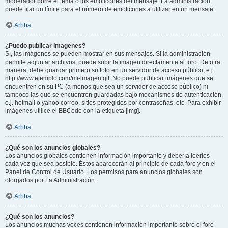
moderador borre el tema o los emoticones del mensaje. La administración
puede fijar un límite para el número de emoticones a utilizar en un mensaje.
Arriba
¿Puedo publicar imagenes?
Sí, las imágenes se pueden mostrar en sus mensajes. Si la administración
permite adjuntar archivos, puede subir la imagen directamente al foro. De otra
manera, debe guardar primero su foto en un servidor de acceso público, e.j.
http://www.ejemplo.com/mi-imagen.gif. No puede publicar imágenes que se
encuentren en su PC (a menos que sea un servidor de acceso público) ni
tampoco las que se encuentren guardadas bajo mecanismos de autenticación,
e.j. hotmail o yahoo correo, sitios protegidos por contraseñas, etc. Para exhibir
imágenes utilice el BBCode con la etiqueta [img].
Arriba
¿Qué son los anuncios globales?
Los anuncios globales contienen información importante y debería leerlos
cada vez que sea posible. Éstos aparecerán al principio de cada foro y en el
Panel de Control de Usuario. Los permisos para anuncios globales son
otorgados por La Administración.
Arriba
¿Qué son los anuncios?
Los anuncios muchas veces contienen información importante sobre el foro